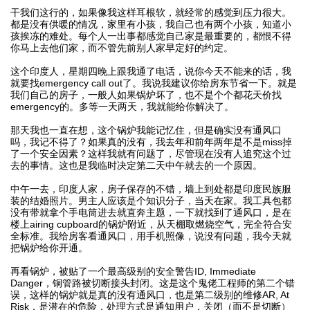
干我们这行的，如果像我这样耳根软，就经常的感觉到压力很大。
都是没有供暖的情况，家里有小孩，我自己也有两个小孩，知道小
孩挨冻的难处。每个人一出事都感觉自己家是最重要的，都恨不得
你马上去他们家，而不管先前别人家早定好的约定。
这个印度人，星期四晚上跟我通了电话，说你今天不能来的话，我
就要找emergency call out了。我说我建议你给房东节省一下。就是
我们自己的房子，一般人如果锅炉坏了，也不是个个都花天价找
emergency的。多等一天两天，我就能给你解决了。
那天我也一直在想，这个锅炉我能记忆住，但是确实没有通风口
吗，我记不得了？如果真的没有，我去年和前年两年是不是miss掉
了一个安全因素？这样我就有问题了，尽管现在没有人追究这个过
去的事情。这也是我临时决定第二天中午就去的一个原因。
中午一去，印度人家，房子保存的不错，墙上到处都是印度民族服
装的结婚照片。男主人应该是个知识分子，当天在家。我工具包都
没有带就拿个手电筒进去就直奔主题，一下就找到了通风口，是在
楼上airing cupboard的锅炉附近，从天棚取燃烧空气，完全符合安
全标准。我给房客看通风口，用手机照像，说没有问题，我今天就
把锅炉给你开通。
再看锅炉，被贴了一个最高级别的安全警告ID, Immediate
Danger，铜管路被切断接头封闭。这是这个鬼佬工程师的第二个错
误，这样的锅炉就是真的没有通风口，也是第二级别的维修AR, At
Risk，是潜在的危险，处理方式是通知用户，关闭（而不是切断）