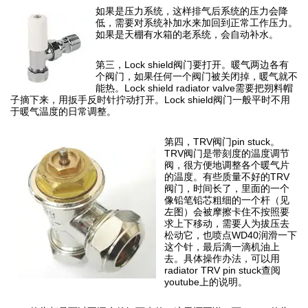
如果是压力系统，这样排气后系统的压力会降
低，需要对系统补加水来加回到正常工作压力。
如果是天棚有水箱的老系统，会自动补水。
第三，Lock shield阀门要打开。暖气两边各有
个阀门，如果任何一个阀门被关闭掉，暖气就不
能热。Lock shield radiator valve需要把朔料帽
子摘下来，用扳手反时针拧动打开。Lock shield阀门一般平时不用
于暖气温度的日常调整。
第四，TRV阀门pin stuck。
TRV阀门是带刻度的温度调节
阀，很方便地调整各个暖气片
的温度。有些质量不好的TRV
阀门，时间长了，里面的一个
像铅笔铅芯粗细的一个杆（见
左图）会被摩擦卡住不按照要
求上下移动，需要人为拔压去
松动它，也喷点WD40润滑一下
这个针，最后滴一滴机油上
去。具体操作办法，可以用
radiator TRV pin stuck查阅
youtube上的说明。