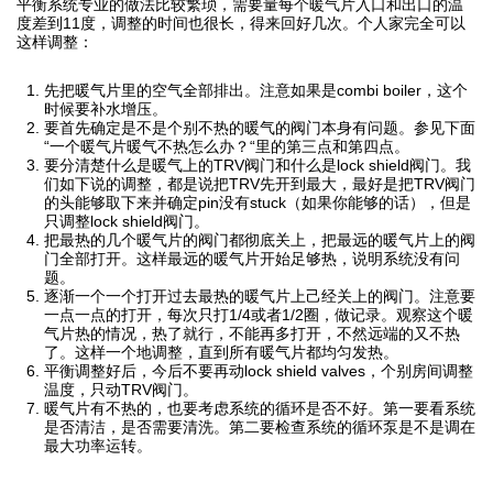
平衡系统专业的做法比较繁琐，需要量每个暖气片入口和出口的温
度差到11度，调整的时间也很长，得来回好几次。个人家完全可以
这样调整：
先把暖气片里的空气全部排出。注意如果是combi boiler，这个
时候要补水增压。
要首先确定是不是个别不热的暖气的阀门本身有问题。参见下面
“一个暖气片暖气不热怎么办？“里的第三点和第四点。
要分清楚什么是暖气上的TRV阀门和什么是lock shield阀门。我
们如下说的调整，都是说把TRV先开到最大，最好是把TRV阀门
的头能够取下来并确定pin没有stuck（如果你能够的话），但是
只调整lock shield阀门。
把最热的几个暖气片的阀门都彻底关上，把最远的暖气片上的阀
门全部打开。这样最远的暖气片开始足够热，说明系统没有问
题。
逐渐一个一个打开过去最热的暖气片上己经关上的阀门。注意要
一点一点的打开，每次只打1/4或者1/2圈，做记录。观察这个暖
气片热的情况，热了就行，不能再多打开，不然远端的又不热
了。这样一个地调整，直到所有暖气片都均匀发热。
平衡调整好后，今后不要再动lock shield valves，个别房间调整
温度，只动TRV阀门。
暖气片有不热的，也要考虑系统的循环是否不好。第一要看系统
是否清洁，是否需要清洗。第二要检查系统的循环泵是不是调在
最大功率运转。