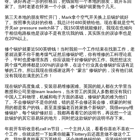
呀。谈好再进一步的价格后，把钱留给一个本地的朋友，就开车回
家了。当时老婆在怀第一个小孩，修个锅炉就要拖个几天。
第三天本地的朋友帮忙开门，Mark拿个空气开关换上后锅炉就好
了。按照事先说好的价格，我总计付480英镑给他。现在看就是空气
开关air pressure switch坏了，我150英镑就能修好。我现在也倾向
于相信电路板他是误诊不是有意坑我的钱，其实医生的误诊率也是
在20%以上。
修个锅炉就要近500英镑钱！当时我前一个工作结束在找新工作，老
婆就说要不你干脆考煤气证然后修锅炉吧，你有维修的工科理论底
子，平时也爱修理东西，你应该能干好修锅炉的工作。我想想这次
两个煤气师傅都是100%的误诊率，在这个行业真会修锅炉应该有足
够的工作。所以我现在很感谢这两个 “蒙古” 修锅炉的，没有他们就
没有我现在满意的工作！
现在锅炉高度集成，安装容易维修困难。英国的能人都在大学里当
教授和公司里做team leaders，当水管工的英国人多数都没有我们
中国人工科物理，机械和电子方面的基础，修锅炉真的难为他们
了。不会修锅炉不是你的错，错的是不会修还装会修，瞎蒙的时候
用的都是客户的钱，甚至直接骗老百姓家换个新锅炉。我很enjoy维
修锅炉，每个锅炉修好后，我都再看看它的说明书，再设想一个这
款锅炉的其它容易坏的地方，同时把这款锅炉的说明书存下来。
年前开车听收音机call in节目，一个主持人说，看看你喜欢不喜欢一
个工作，你就设想一下如果你能赢下lottery后还愿意做不做这个工
作。我如果真能赢百万英镑后，还会做维修锅炉的。安装锅炉就算