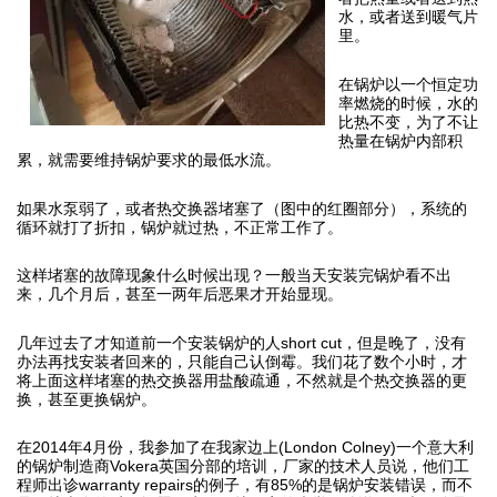
水，或者送到暖气片
里。
在锅炉以一个恒定功
率燃烧的时候，水的
比热不变，为了不让
热量在锅炉内部积
累，就需要维持锅炉要求的最低水流。
如果水泵弱了，或者热交换器堵塞了（图中的红圈部分），系统的
循环就打了折扣，锅炉就过热，不正常工作了。
这样堵塞的故障现象什么时候出现？一般当天安装完锅炉看不出
来，几个月后，甚至一两年后恶果才开始显现。
几年过去了才知道前一个安装锅炉的人short cut，但是晚了，没有
办法再找安装者回来的，只能自己认倒霉。我们花了数个小时，才
将上面这样堵塞的热交换器用盐酸疏通，不然就是个热交换器的更
换，甚至更换锅炉。
在2014年4月份，我参加了在我家边上(London Colney)一个意大利
的锅炉制造商Vokera英国分部的培训，厂家的技术人员说，他们工
程师出诊warranty repairs的例子，有85%的是锅炉安装错误，而不