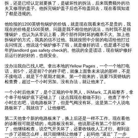
拆，还是已经认定就要换了，是破坏性的拆法，后来我费额外的功
夫又修理的盖子。他拆完锅炉盖子后也不给盖回去，现在看我知道
了都是违规的。
他给报的1200英镑包锅炉的价钱，就是现在我看来也不是贵的，我
现在的价格是1500英镑。问题是我不相信他的说法，当时我不是很
懂锅炉，也认为从常识上看，两个部件同时坏的概率不大。加上他
拆锅炉的方式，我真的信不过他。我就按照中介留的电话给他打过
去问情况，他说这个锅炉修不了啦，就是修好的话，也是通不过每
年的landlord gas safety check的。他说的全是谎话，现在锅炉修好
后运行的好好的，也很安全。
没办法我自己找人吧。拿出本地的Yellow Pages，一个一个地打电
话，前5个，还是前7个的样子吧，就像上面鲁未未说的那样，不是
不接电话，就是下个星期才能来。第一个能来的，说要75英镑钱的
检查费，超过一个小时另加。没有办法，就让他来了。
一个小时后他来了，是个正规的中年男人，叫Mark, 工具箱整齐，拿
个单子给锅炉底下还铺上了（这点我现在都做不到）。他查了半个
小时左右吧，说电路板坏了，但是气阀没有坏。这是第二个人说电
路板坏了，我就信了，让他修吧。
第二天他拿个新的电路板来了，换上后还是一样不工作。现在看他
的诊断很可能是错的，电路板没有坏。他说那还有第二个部件坏
了，他继续检查，说空气开关坏了，还要收钱收人工才行。都到这
一步了还能怎么样，就只能继续让他修了，起码他 “逼近” 了一步