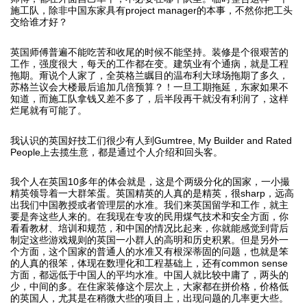
施工队，除非中国东家具有project manager的本事，不然你把工头
交给谁才好？
英国师傅普遍不能吃苦和收尾的时候不能坚持。装修是个很艰苦的
工作，强度很大，每天的工作都在变。建筑业有个通病，就是工程
拖期。甭说个人家了，全英格兰瞩目的温布利大球场拖期了多久，
苏格兰议会大楼最后追加几倍预算？！一旦工期拖延，东家如果不
知道，而施工队拿钱又差不多了，后半段再干就没有利润了，这样
烂尾就有可能了。
我认识的英国好技工们很少有人到Gumtree, My Builder and Rated
People上去揽生意，都是通过个人介绍和回头客。
我个人在英国10多年的体会就是，这是个两级分化的国家，一小撮
精英领导着一大群笨蛋。英国精英的人真的是精英，很sharp，远高
出我们中国教授或者管理层的水准。我们来英国留学和工作，就主
要是奔这些人来的。在我现在专攻的民用煤气技术和安全方面，你
看看教材、培训和规范，和中国的情况比起来，你就能感觉到背后
制定这些游戏规则的英国一小群人的高明和历史积累。但是另外一
个方面，这个国家的普通人的水准又有根深蒂固的问题，也就是笨
的人真的很笨，体现在数理化和工程基础上，还有common sense
方面，都远低于中国人的平均水准。中国人就比较中庸了，两头的
少，中间的多。在住家装修这个层次上，大家都在拼价格，价格低
的英国人，尤其是在稍微大些的项目上，出现问题的几率更大些。