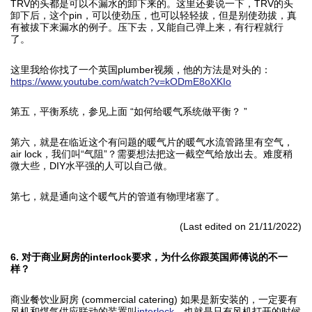
TRV的头都是可以不漏水的卸下来的。这里还要说一下，TRV的头
卸下后，这个pin，可以使劲压，也可以轻轻拔，但是别使劲拔，真
有被拔下来漏水的例子。压下去，又能自己弹上来，有行程就行
了。
这里我给你找了一个英国plumber视频，他的方法是对头的：
https://www.youtube.com/watch?v=kODmE8oXKIo
第五，平衡系统，参见上面 “如何给暖气系统做平衡？ ”
第六，就是在临近这个有问题的暖气片的暖气水流管路里有空气，
air lock，我们叫“气阻”？需要想法把这一截空气给放出去。难度稍
微大些，DIY水平强的人可以自己做。
第七，就是通向这个暖气片的管道有物理堵塞了。
(Last edited on 21/11/2022)
6. 对于商业厨房的interlock要求，为什么你跟英国师傅说的不一
样？
商业餐饮业厨房 (commercial catering) 如果是新安装的，一定要有
风机和煤气供应联动的装置叫
interlock
，也就是只有风机打开的时候