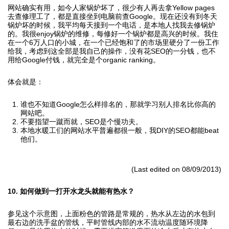
网站确实有用，如今人家锅炉坏了，很少有人再去拿Yellow pages
去查修理工了，都是直接坐到电脑前查Google。现在还没有到冬天
锅炉坏的时候，我平均每天接到一个电话，是本地人找我去修锅炉
的。我很enjoy锅炉的维修，每修好一个锅炉都是高兴的时候。我住
在一个6万人口的小城，在一个已经饱和了的市场里硬分了一份工作
给我，考虑到这全部是我自己的操作，没有花SEO的一分钱，也不
用给Google付钱，就完全是个organic ranking。
体会就是：
谁也不知道Google怎么样排名的，那就学习别人排名比你高的
网站吧。
不要指望一蹴而就，SEO是个慢功夫。
本地水暖工们的网站水平普遍都很一般，我DIY的SEO都能beat
他们。
(Last edited on 08/09/2013)
10. 如何做到一打开水龙头就能有热水？
参见这个示意图，上面粉色的管路是常规的，热水从左边的水包到
最右边的洗手盆的管线，平时管线内部的水不流动温度随环境降