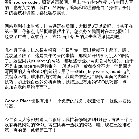
看到source code，照葫芦画瓢呗。网上也有很多教程，有中国人写
的，也有英文的。我自己的网站，编写和管理都是自己操作，任何
新的尝试和调整，都很容易实现。
网站刚刚推出时候，排名远远在后面，大概是3页以后吧。其实不在
第一页，你被点击的概率很很小了。怎么办？我同时在本地报纸上
也登了广告，双管齐下，靠Google以外的点击率逐渐提高吧。
几个月下来，排名是有提高，但是到第二页以后就不上爬了。嗯，
是攻坚阶段了，这是去年冬天的事情。那就又开始学习别人的网站
了。这些同城plumber的网站，都是些专业小网页公司给编的。由于
不是由plumbers实际控制的，所以内容一般都变化不大，但是因为
写网页的人有些SEO的知识，用了一些title, key words, heading的
关键点不错。谁排在我的前面，我就去借鉴他们网站里面的内容和
技巧，加上我自己的分析判断，就把这些有用的SEO技巧都一点一
点加在我的网站里面了。
Google Place也很有用！一个免费的服务，我登记了，就也排名比
较高。
今年春天大家都知道天气很冷，我忙着修锅炉到4月份，有两三个月
没有再做网站的SEO。等空闲再一查我的网站，哇，现在已经排名
第一页的第一或者第二了！