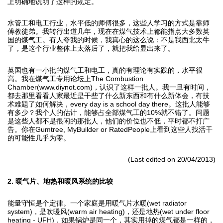
上明确地说明了这样的规定。
水管工和电工行业，水平低的师傅很多，这些人学习的方式是靠师
傅教徒弟。我转行出道几年，现在在煤气技术上都能指点大多数英
国的煤气工。有人夸我的时候，我真心的这么说：不是我西北太牛
了，是这个行业整体上太落后了，就把我给显出来了。
英国也有一小批的煤气工和电工，真的有理论有实践的，水平很
高。我在煤气工专用论坛上The Combustion
Chamber(www.diynot.com)，认识了这样一批人。我一旦有时间，
都去那里看看人家最近是干些了什么新东西和有什么新体会，有技
术难题了如何解决，every day is a school day there。这批人能够
有多少？我个人的估计，能够占全部煤气工的10%就不错了。问题
是这些人都不是很闲的那批人，他们的价位也不低，平时都不打广
告。你在Gumtree, MyBuilder or RatedPeople上看到这些人找活干
的可能性几乎为零。
(Last edited on 20/04/2013)
2. 暖气片、地热和暖风系统的比较
能量守恒是个定律。一个家庭是用暖气片水暖(wet radiator
system)，是吹暖风(warm air heating)，还是地热(wet under floor
heating - UFH)，如果锅炉是同一个，其实用掉的煤气都是一样的，