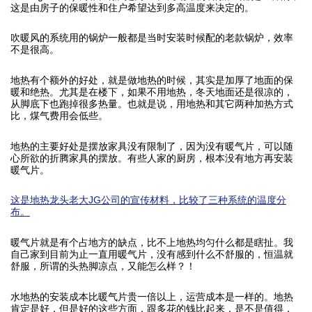
这是由房子的保暖性和住户希望达到多高温度来决定的。
吹暖风的系统用的锅炉一般都是当时安装时候配的老款锅炉，效率
不是很高。
地热有个额外的好处，就是做地热的时候，其实是加厚了地面的保
暖和绝热。尤其是在楼下，如果不用地热，冬天地面还是很凉的，
从脚底下也跑掉很多热量。也就是说，用地热和其它两种加热方式
比，煤气费用会低些。
地热的主要好处是摆放家具没有限制了，因为没有暖气片，可以随
心所欲的折腾家具的摆放。有些人家的厨房，根本没有地方再安装
暖气片。
这是地热龙头老大JG公司的宣传材料，比较了三种系统的温度分
布。
暖气片就是有个占地方的缺点，比不上地热均匀什么都是瞎扯。我
自己家到目前为止一直用暖气片，没有感到什么不舒服的，恒温就
舒服，所谓的头热脚凉点，又能怎么样？！
水地热的安装成本比暖气片贵一倍以上，运营成本是一样的。地热
肯定是好，但是好的这些方面，跟多花的钱比起来，是不是值得，