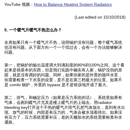
YouTube 视频：
How to Balance Heating System Radiators
(Last edited on 15/10/2018)
5. 一个暖气片暖气不热怎么办？
全房如果只有一个暖气片不热，说明锅炉没有问题，整个暖气系统
也没有问题。从下面方向一个一个找过去，会有一个办法能够解决
问题。
第一，把锅炉的输出温度调大到满刻度的80%到100%之间。这个看
起来是很基本的东西，但是我们实践中确实有人家，锅炉没劲的原
因，就是没有调好的问题。同样，如果你家的是外置的循环水泵，
你需要检查一下水泵的设置，是不是在第三档最大的位置。如果不
是 combi 锅炉，外置的 bypass 是不是错误地开成了最大。
第二，排气，和确定压力（如果是压力系统的话）。系统里如果有
气体，会跑到暖气片尤其是楼上暖气片的上端去。用radiator
bleeding key打开这个不热的暖气片排气孔把气体放出，直到有水出
现。放气的时候，内部是有压力的，气体会被水顶着排出。如果没
有压力了，压力系统需要补压，老的天棚加水的系统需要检查补水
通路。