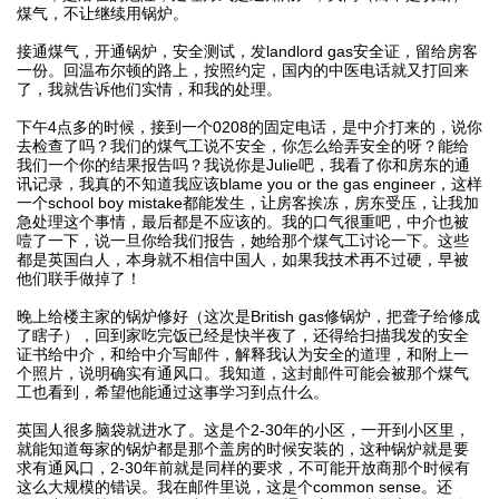
煤气，不让继续用锅炉。
接通煤气，开通锅炉，安全测试，发landlord gas安全证，留给房客
一份。回温布尔顿的路上，按照约定，国内的中医电话就又打回来
了，我就告诉他们实情，和我的处理。
下午4点多的时候，接到一个0208的固定电话，是中介打来的，说你
去检查了吗？我们的煤气工说不安全，你怎么给弄安全的呀？能给
我们一个你的结果报告吗？我说你是Julie吧，我看了你和房东的通
讯记录，我真的不知道我应该blame you or the gas engineer，这样
一个school boy mistake都能发生，让房客挨冻，房东受压，让我加
急处理这个事情，最后都是不应该的。我的口气很重吧，中介也被
噎了一下，说一旦你给我们报告，她给那个煤气工讨论一下。这些
都是英国白人，本身就不相信中国人，如果我技术再不过硬，早被
他们联手做掉了！
晚上给楼主家的锅炉修好（这次是British gas修锅炉，把聋子给修成
了瞎子），回到家吃完饭已经是快半夜了，还得给扫描我发的安全
证书给中介，和给中介写邮件，解释我认为安全的道理，和附上一
个照片，说明确实有通风口。我知道，这封邮件可能会被那个煤气
工也看到，希望他能通过这事学习到点什么。
英国人很多脑袋就进水了。这是个2-30年的小区，一开到小区里，
就能知道每家的锅炉都是那个盖房的时候安装的，这种锅炉就是要
求有通风口，2-30年前就是同样的要求，不可能开放商那个时候有
这么大规模的错误。我在邮件里说，这是个common sense。还