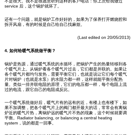
不是很大。我不是很愿意听到这样的客户电话：你上次给我做过
service 后，这个锅炉就坏了。
还有一个问题，就是锅炉工作好好的，如果为了保养打开燃烧腔和
拆开风扇，有的时候是自己给自己找麻烦。
(Last edited on 20/05/2013)
4. 如何给暖气系统做平衡？
锅炉是热源，通过暖气系统的水循环，把锅炉产生的热量转移到各
个暖气片上。从锅炉看各个暖气片过去，它们都是并联的。如果让
各个暖气片都均匀发热，需要平衡它们，也就是说让它们每个暖气
片对锅炉（也就是水泵）的水阻力都一样，这样就能平衡分配热
量。类似一排并联电阻的原理，它们的电压都一样，每个电阻上流
过的电流，跟它自己的电阻成反比。
一个暖气系统做好后，暖气片有的远有的近，有楼上也有楼下，如
果不加调整，把各个暖气片上的阀门都开最大的话，常常会有离锅
炉近的暖气片热，离锅炉远的暖气片不热的现象，这个时候就要调
平衡。Radiator balancing, or balancing a central heating
system，说的都是一回事。