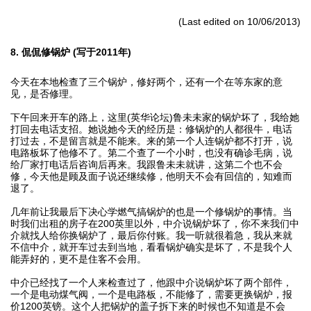
(Last edited on 10/06/2013)
8. 侃侃修锅炉 (写于2011年)
今天在本地检查了三个锅炉，修好两个，还有一个在等东家的意
见，是否修理。
下午回来开车的路上，这里(英华论坛)鲁未未家的锅炉坏了，我给她
打回去电话支招。她说她今天的经历是：修锅炉的人都很牛，电话
打过去，不是留言就是不能来。来的第一个人连锅炉都不打开，说
电路板坏了他修不了。第二个查了一个小时，也没有确诊毛病，说
给厂家打电话后咨询后再来。我跟鲁未未就讲，这第二个也不会
修，今天他是顾及面子说还继续修，他明天不会有回信的，知难而
退了。
几年前让我最后下决心学燃气搞锅炉的也是一个修锅炉的事情。当
时我们出租的房子在200英里以外，中介说锅炉坏了，你不来我们中
介就找人给你换锅炉了，最后你付账。我一听就很着急，我从来就
不信中介，就开车过去到当地，看看锅炉确实是坏了，不是我个人
能弄好的，更不是住客不会用。
中介已经找了一个人来检查过了，他跟中介说锅炉坏了两个部件，
一个是电动煤气阀，一个是电路板，不能修了，需要更换锅炉，报
价1200英镑。这个人把锅炉的盖子拆下来的时候也不知道是不会