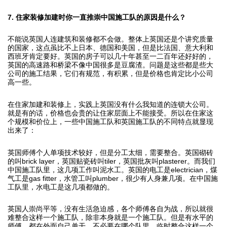
7. 住家装修加建时你一直推崇中国施工队的原因是什么？
不能说英国人连建筑和装修都不会做。整体上英国还是个讲究质量
的国家，这点虽比不上日本、德国和美国，但是比法国、意大利和
西班牙肯定要好。英国的房子可以几十年甚至一二百年还好好的，
英国的高速路和桥梁不像中国很多是豆腐渣。问题是这些都是些大
公司的施工结果，它们有规范，有积累，但是价格也肯定比小公司
高一些。
在住家加建和装修上，实践上英国没有什么我知道的连锁大公司。
就是有的话，价格也会贵的让住家层面上不能接受。所以在住家这
个规模和价位上，一些中国施工队和英国施工队的不同特点就显现
出来了：
英国师傅个人单项技术较好，但是分工太细，需要整合。英国砌砖
的叫brick layer，英国贴瓷砖叫tiler，英国批灰叫plasterer。而我们
中国施工队里，这几项工作叫泥水工。英国的电工是electrician，煤
气工是gas fitter，水管工叫plumber，很少有人身兼几项。在中国施
工队里，水电工是这几项都做的。
英国人崇尚平等，没有生活急迫感，各个师傅各自为战，所以就很
难整合这样一个施工队，除非本身就是一个施工队。但是有水平的
师傅，都在外面自己单干，不必要在哪个队里。临时整合这样一个