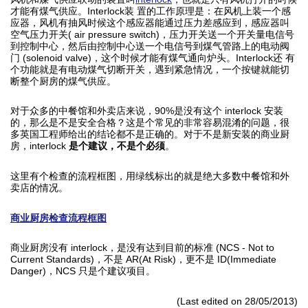
才能有煤气供应。Interlock装 置的工作原理是：在风机上装一个感
应器，风机有抽风时候这个感应器能通过压力差感应到，感应器叫
空气压力开关( air pressure switch)，压力开关送一个开关量电信号
到控制中心，然后由控制中心送一个电信号到煤气管路上的电动阀
门 (solenoid valve)，这个时候才能有煤气通向炉头。Interlock还 有
个功能就是有电动煤气切断开关，遇到紧急情况，一个按键就能切
断整个厨房的煤气供应。
对于众多的中餐馆和外卖店来说，90%是没有这个 interlock 安装
的，那么是不是安全合格？这是个常见的非常容易混淆的问题，很
多英国工程师给出的结论都不是正确的。对于不是新安装的商业厨
房，interlock
是个建议，不是个必须
。
这里有个检查的流程框图，用绿线标出的就是绝大多数中餐馆和外
卖店的情况。
商业厨房检查流程框图
商业厨房没有 interlock，是没有达到目前的标准 (NCS - Not to
Current Standards)，不是 AR(At Risk)，更不是 ID(Immediate
Danger)，NCS 只是个建议项目。
(Last edited on 28/05/2013)