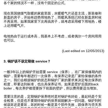
各个家的情况不一样，没有个固定的公式。
现在英国烧煤气取暖的家庭里面，水暖暖气片还是主流，新装修和
新盖的房子，开始有趋势用地热了，而暖风系统已经在新盖房时候
不再采用。如果我家里下次再搞房子，就考虑采用楼下用地热，楼
上还用暖气片。
电地热由于运行成本高，我基本上不考虑，或者偶尔一个房间用用
也可以。
(Last edited on 12/05/2013)
3. 锅炉该不该定期做 service？
一般3年以上的锅炉开始需要 service（保养）。在厂家保修期内的
锅炉，需要每年都进行一次保养，有保养记录是厂家给保修的条件
之一。我们会根据锅炉的状态和锅炉厂家的要求来决定每次保养的
程度，即要达到标准，也出具保养证书。如果是壁炉后面的back
boiler，每次养护都需要拆下前面的壁炉，所以费用要适当增加。
需要注意的是，定期锅炉保养绝对是对锅炉有好处，最起码是个安
全检查，但是也不要期待锅炉的保养就能解决一切问题。锅炉到时
候该坏还是要坏，坏的时候一般是某个部件失效，跟保养与否关系