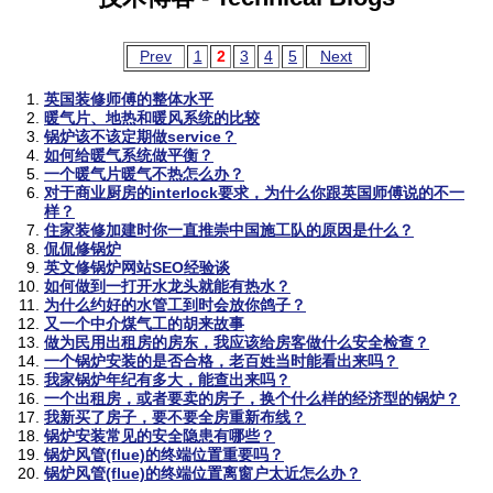
Prev
1
2
3
4
5
Next
英国装修师傅的整体水平
暖气片、地热和暖风系统的比较
锅炉该不该定期做service？
如何给暖气系统做平衡？
一个暖气片暖气不热怎么办？
对于商业厨房的interlock要求，为什么你跟英国师傅说的不一
样？
住家装修加建时你一直推崇中国施工队的原因是什么？
侃侃修锅炉
英文修锅炉网站SEO经验谈
如何做到一打开水龙头就能有热水？
为什么约好的水管工到时会放你鸽子？
又一个中介煤气工的胡来故事
做为民用出租房的房东，我应该给房客做什么安全检查？
一个锅炉安装的是否合格，老百姓当时能看出来吗？
我家锅炉年纪有多大，能查出来吗？
一个出租房，或者要卖的房子，换个什么样的经济型的锅炉？
我新买了房子，要不要全房重新布线？
锅炉安装常见的安全隐患有哪些？
锅炉风管(flue)的终端位置重要吗？
锅炉风管(flue)的终端位置离窗户太近怎么办？