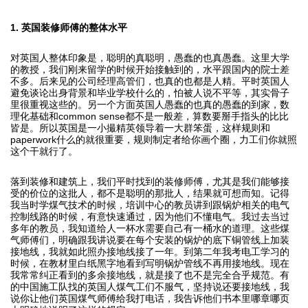
1. 英国装修师傅的整体水平
对英国人整体印象是，聪明的真聪明，愚蠢的也真愚蠢。这里大学
的教授，我们刚来留学的时候开始接触到的，水平跟国内的院士差
不多。后来见的公司经理高管们，也真的也都是人精。平时英国人
避免谈论出身背景和毕业学校什么的，怕被人说不平等，其实骨子
里很重视这些的。另一个方面英国人愚蠢的也真的愚蠢的到家，数
理化基础和common sense都不是一般差，算数要掰手指头的比比
皆是。所以英国是一小撮精英领导着一大群笨蛋，这样规则和
paperwork什么的就很重要，规则制定者给你画个圈，力工们你就照
这个干就行了。
落到装修和建筑上，我们平时找到的装修师傅，尤其是我们能够接
受的价位的这批人，都不是聪明的那批人，结果就可想而知。记得
我当时学煤气技术的时候，培训中心的教员讲到跟锅炉相关的电气
控制线路的时候，有意快速通过，因为他们不懂电气。我过去当过
多年的教员，我知道给人一杯水需要自己有一桶水的道理。这些煤
气师傅们，明确跟我讲说要在每个安装的锅炉的底下铜管线上加装
接地线，我就如此照办接地线接了一年。到第二年我考电工学习的
时候，在教材里白纸黑字地看到写明锅炉管线不再用接地线。现在
我常常纠正看到的多余接地线，就是接了也不是完全合乎规范。有
的中国施工队找的英国人煤气工们不服气，坚持说还要接地线，我
说你让他们英国煤气师傅给我打电话，我告诉他们书本里哪章哪页