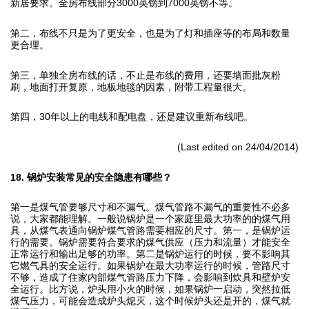
新居要求。全房布线部分3000英镑到7000英镑不等。
第二，布线不只是为了更安全，也是为了灯和插座等的布局和数量
更合理。
第三，单独全房布线的话，不止是布线的费用，还要墙面批灰粉
刷，地面打开复原，地板地毯的因素，附带工程量很大。
第四，30年以上的电线和配电盘，还是建议重新布线吧。
(Last edited on 24/04/2014)
18. 锅炉安装常见的安全隐患有哪些？
第一是煤气管要够尺寸和不漏气。煤气管路不漏气的重要性不必多
说，大家都能理解。一般说锅炉是一个家庭里最大功率的的煤气用
具，从煤气表通向锅炉煤气管路需要相应的尺寸。第一，是锅炉运
行的需要。锅炉需要符合要求的煤气供应（压力和流量）才能安全
正常运行和输出足够的功率。第二是锅炉运行的时候，要不影响其
它燃气具的安全运行。如果锅炉在最大功率运行的时候，管路尺寸
不够，造成了住家内部煤气管路压力下降，会影响到炊具和壁炉安
全运行。比方说，炉头用小火的时候，如果锅炉一启动，突然拉低
煤气压力，可能会造成炉头熄灭，这个时候炉头还是开的，煤气就