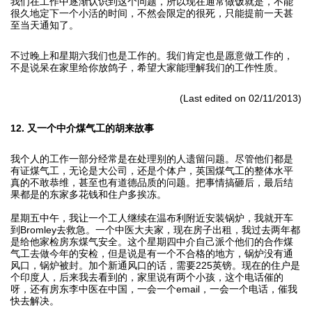
我们在工作中逐渐认识到这个问题，所以现在通常做饭就是，不能
很久地定下一个小活的时间，不然会限定的很死，只能提前一天甚
至当天通知了。
不过晚上和星期六我们也是工作的。我们肯定也是愿意做工作的，
不是说呆在家里给你放鸽子，希望大家能理解我们的工作性质。
(Last edited on 02/11/2013)
12. 又一个中介煤气工的胡来故事
我个人的工作一部分经常是在处理别的人遗留问题。尽管他们都是
有证煤气工，无论是大公司，还是个体户，英国煤气工的整体水平
真的不敢恭维，甚至也有道德品质的问题。把事情搞砸后，最后结
果都是的东家多花钱和住户多挨冻。
星期五中午，我让一个工人继续在温布利附近安装锅炉，我就开车
到Bromley去救急。一个中医大夫家，现在房子出租，我过去两年都
是给他家检房东煤气安全。这个星期四中介自己派个他们的合作煤
气工去做今年的安检，但是说是有一个不合格的地方，锅炉没有通
风口，锅炉被封。加个新通风口的话，需要225英镑。现在的住户是
个印度人，后来我去看到的，家里说有两个小孩，这个电话催的
呀，还有房东李中医在中国，一会一个email，一会一个电话，催我
快去解决。